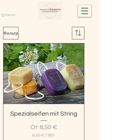
Корзина
Фильтр
Spezialseifen mit String
Цена со скидкой
От
8,50 €
8,50 €
/
190г