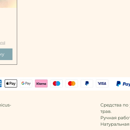
р
and
ну
icus-
Средства по
трав.
Ручная работ
Натуральная