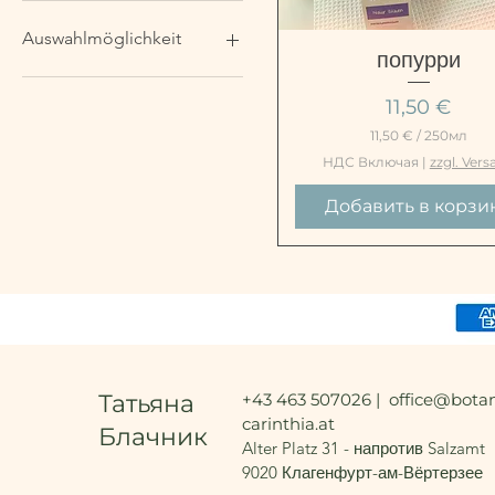
Auswahlmöglichkeit
Быстрый просмот
попурри
POTPOURRI
Цена
11,50 €
KORNBLUMENBLÜTEN
11,50 €
/
250мл
1
НДС Включая
|
zzgl. Vers
1
,
Добавить в корзи
5
0
€
з
а
2
5
0
М
и
Татьяна
+43 463 507026 |
office@botan
л
л
carinthia.at
Блачник
и
Alter Platz 31 - напротив Salzamt
л
9020 Клагенфурт-ам-Вёртерзее
и
т