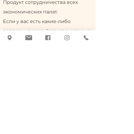
Продукт сотрудничества всех
экономических палат.
Если у вас есть какие-либо
вопросы, пожалуйста, свяжитесь с
Торговой палатой в вашей
федеральной земле:
Бургенланд, тел.:
05 90907
,
Каринтия, тел.:
05 90904
, Нижняя
Австрия, тел.:
(02742) 851-0
,
Верхняя Австрия, тел.:
05 90909
,
Зальцбург, тел.:
(0662) 8888-0
,
Штирия, тел.:
(0316) 601-0
,
Тироль, тел.:
05 90905-1111
,
Форарльберг, тел.:
(05522) 305-0
,