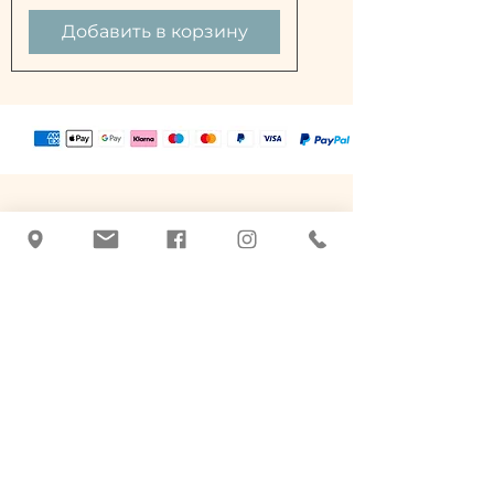
Добавить в корзину
Татьяна Блачник
+43 463 507026
|
office@botanicus-
carinthia.at
Alter Platz 31 - напротив Salzamt
9020 Клагенфурт-ам-Вёртерзее
Средства по уходу на основе
лекарственных трав.
Ручная работа, качество и