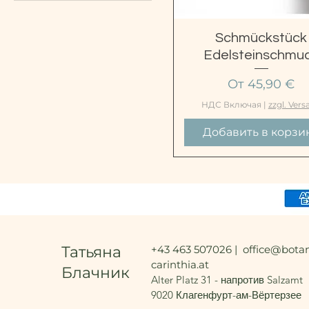
A20 HD20
HD GRAPHITE
MALA TWIN TWILIGHT
Быстрый просмот
Schmückstück
MALA TWIN ALL GREY
Edelsteinschmu
MALA TWIN BLOODY
Цена со ски
От
45,90 €
MARY
MALA TWIN NEW MOON
НДС Включая
|
zzgl. Vers
MALA TWIN PINK ANGEL
MALA TWIN SALVIA
Добавить в корзи
Татьяна
+43 463 507026 |
office@botan
carinthia.at
Блачник
Alter Platz 31 - напротив Salzamt
9020 Клагенфурт-ам-Вёртерзее