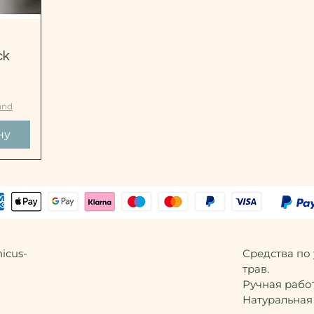
р
ck
дкой
and
ну
icus-
Средства по
трав.
Ручная работ
Натуральная