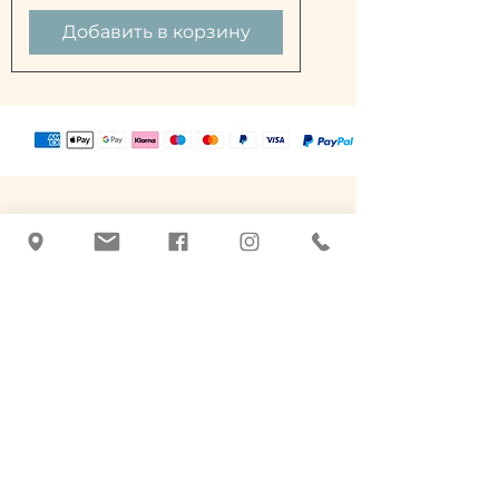
Добавить в корзину
Татьяна Блачник
+43 463 507026
|
office@botanicus-
carinthia.at
Alter Platz 31 - напротив Salzamt
9020 Клагенфурт-ам-Вёртерзее
Средства по уходу на основе
лекарственных трав.
Ручная работа, качество и